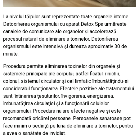
La nivelul tălpilor sunt reprezentate toate organele interne.
Detoxifierea organismului cu aparat Detox Spa urmărește
canalele de comunicare ale organelor și accelerează
procesul natural de eliminare a toxinelor. Detoxifierea
organismului este intensivă și durează aproximativ 30 de
minute.
Procedura permite eliminarea toxinelor din organele şi
sistemele principale ale corpului, astfel ficatul, rinichii,
colonul, sistemul circulator şi cel limfatic îmbunătăţindu-şi
considerabil funcţionarea. Efectele pozitive ale tratamentului
sunt: întinerirea ţesuturilor, învigorarea, energizarea,
îmbunătăţirea circulaţiei şi a funcţionării celulelor
organismului. Procedura nu are efecte negative şi este
recomandată oricărei persoane. Persoanele sanătoase pot
face minim o sedinţă pe luna de eliminare a toxinelor, pentru
a avea o sanătate de invidiat.