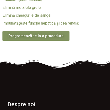
Elimină metalele grele;
Elimină cheagurile de sânge;
Îmbunătăţeşte funcţia hepatică şi cea renală;
Programează-te la o procedura
Despre noi