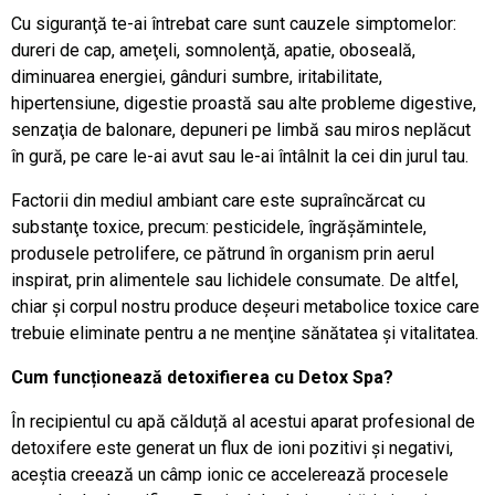
Cu siguranţă te-ai întrebat care sunt cauzele simptomelor:
dureri de cap, ameţeli, somnolenţă, apatie, oboseală,
diminuarea energiei, gânduri sumbre, iritabilitate,
hipertensiune, digestie proastă sau alte probleme digestive,
senzaţia de balonare, depuneri pe limbă sau miros neplăcut
în gură, pe care le-ai avut sau le-ai întâlnit la cei din jurul tau.
Factorii din mediul ambiant care este supraîncărcat cu
substanţe toxice, precum: pesticidele, îngrăşămintele,
produsele petrolifere, ce pătrund în organism prin aerul
inspirat, prin alimentele sau lichidele consumate. De altfel,
chiar şi corpul nostru produce deşeuri metabolice toxice care
trebuie eliminate pentru a ne menţine sănătatea şi vitalitatea.
Cum funcționează detoxifierea cu Detox Spa?
În recipientul cu apă călduță al acestui aparat profesional de
detoxifere este generat un flux de ioni pozitivi și negativi,
aceștia creează un câmp ionic ce accelerează procesele